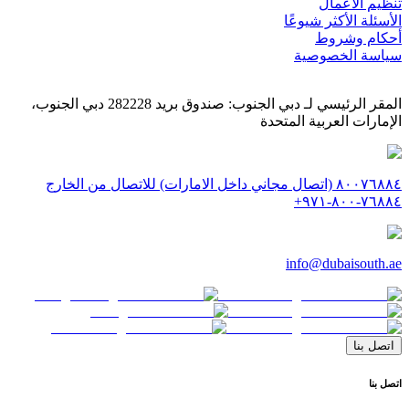
تنظيم الأعمال
الأسئلة الأكثر شيوعًا
أحكام وشروط
سياسة الخصوصية
المقر الرئيسي لـ دبي الجنوب: صندوق بريد 282228 دبي الجنوب،
الإمارات العربية المتحدة
٨٠٠٧٦٨٨٤ (اتصال مجاني داخل الامارات) للاتصال من الخارج
٧٦٨٨٤-٨٠٠-٩٧١+
info@dubaisouth.ae
اتصل بنا
اتصل بنا