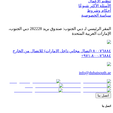
تنظيم الأعمال
الأسئلة الأكثر شيوعًا
أحكام وشروط
سياسة الخصوصية
المقر الرئيسي لـ دبي الجنوب: صندوق بريد 282228 دبي الجنوب،
الإمارات العربية المتحدة
٨٠٠٧٦٨٨٤ (اتصال مجاني داخل الامارات) للاتصال من الخارج
٧٦٨٨٤-٨٠٠-٩٧١+
info@dubaisouth.ae
اتصل بنا
اتصل بنا